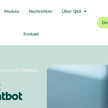
Module
Nachrichten
Über Qbil
De
Kontakt
esk und KI-Chatbot
t
atbot