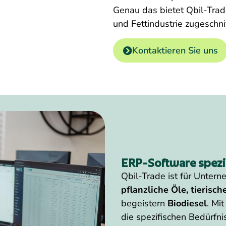
Genau das bietet Qbil-Trade
und Fettindustrie zugeschnit
Kontaktieren Sie uns
ERP-Software speziel
Qbil-Trade ist für Untern
pflanzliche Öle, tierisc
begeistern
Biodiesel
. Mi
die spezifischen Bedürfn