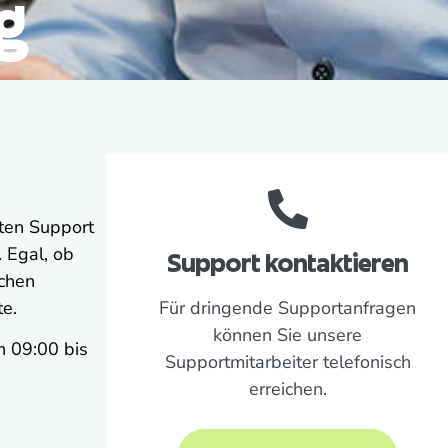
g
sten Support
. Egal, ob
Support kontaktieren
schen
te.
Für dringende Supportanfragen
können Sie unsere
n 09:00 bis
Supportmitarbeiter telefonisch
erreichen.