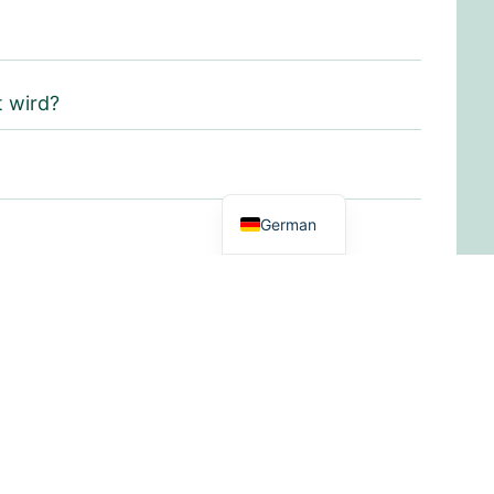
t wird?
Dutch
English
German