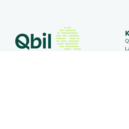
K
Q
L
3
+31 (0) 318 50 20 26
D
N
info@qbilsoftware.com
D
1
Soziale Medien
D
K
M