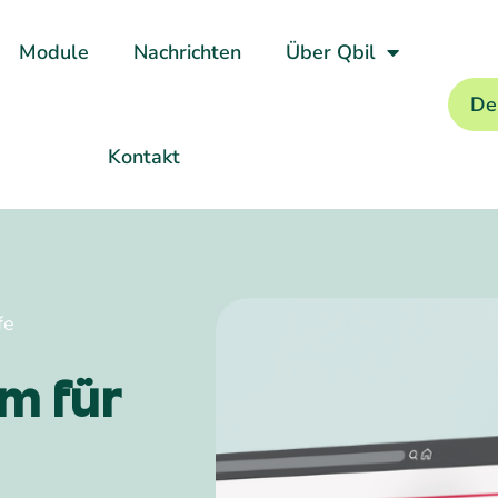
Module
Nachrichten
Über Qbil
De
Kontakt
fe
m für