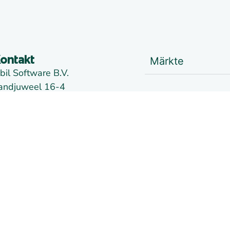
Märkte
ontakt
bil Software B.V.
andjuweel 16-4
Handel
905 PG VEENENDAAL
ie Niederlande
iederlassung Alkmaar:
Nachrichten
e Kaaz, Marterkoog 7B
822 BK Alkmaar
Links
ie Niederlande
okos
09148957
wSt.
NL814026102B01