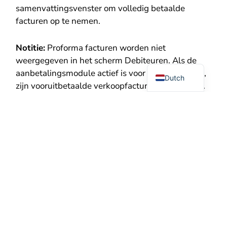
samenvattingsvenster om volledig betaalde
facturen op te nemen.
German
Notitie:
Proforma facturen worden niet
weergegeven in het scherm Debiteuren. Als de
English
aanbetalingsmodule actief is voor uw organisatie,
Dutch
zijn vooruitbetaalde verkoopfacturen inbegrepen.
Beschikbaarheid
De debiteuren- en crediteurenschermen zijn
beschikbaar voor alle klanten met de Exact
Online-integratie actief.
Meer informatie (zorg ervoor dat u bent
ingelogd in de Qbil-Trade omgeving)