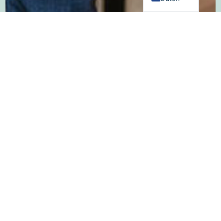
Beheer uw handels posities in
realtime
Onze ERP-software is speciaal ontworpen voor
handelaren in groene koffie. Een live
positieslijst geeft een kristalhelder overzicht