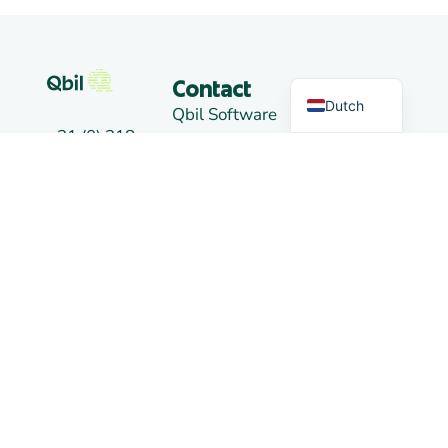
German
English
Markten
Contact
Dutch
Qbil Software
+31 (0) 318
B.V.
Handelen
50 20 26
Landjuweel
16-4
info@qbilsoftware.com
3905 PG
Nieuws
VEENENDAAL
Social
Nederland
media
Afdeling
Links
Alkmaar:
De Kaaz,
Marterkoog
7B
1822 BK
ALKMAAR