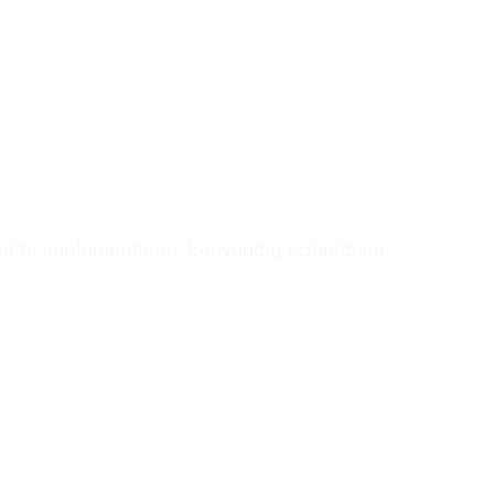
offen
ren
voor de realiteit van handel.
el te implementeren. Eenvoudig schaalbaar