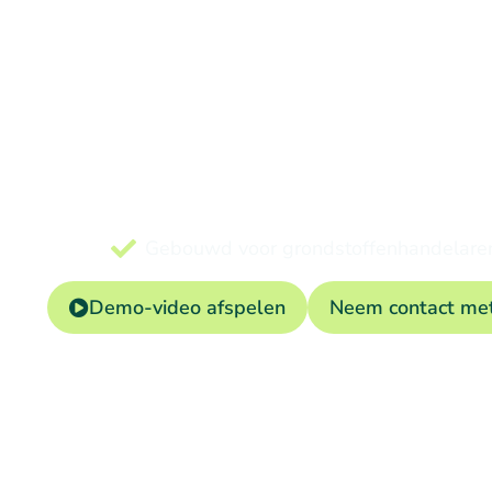
ERP-
en
Beheer contracten, logistiek
Gebouwd voor grondstoffenhandelare
Demo-video afspelen
Neem contact met