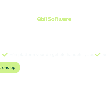
Qbil Software
software voor grondst
 ingrediëntenhandela
 en financiën op één geïntegreerd platform — gebouwd 
n
Eén platform voor de gehele handelscyclus
Sn
 ons op