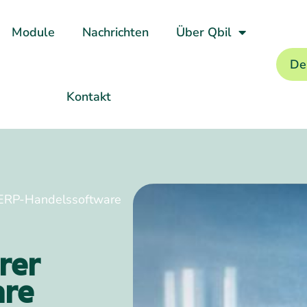
Module
Nachrichten
Über Qbil
De
Kontakt
 ERP-Handelssoftware
rer
are