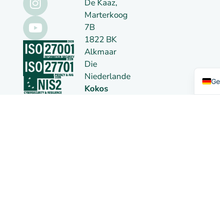
De Kaaz,
Marterkoog
7B
1822 BK
Du
Alkmaar
Die
En
Niederlande
Ge
Kokos
09148957
MwSt.
NL814026102B01
Auf
©
Datenschutz
wa
Qbil
erklärung
chs
2026
Datenverarb
en
eitungsverein
barung