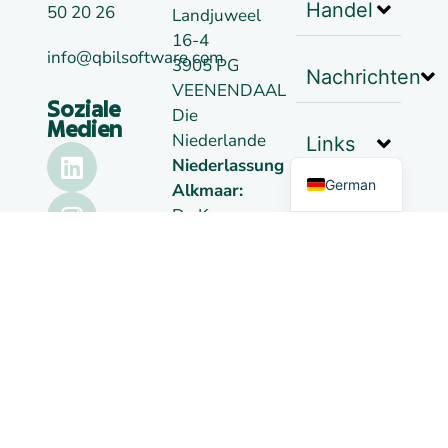
Handel
50 20 26
Landjuweel
16-4
info@qbilsoftware.com
3905 PG
Nachrichten
VEENENDAAL
Soziale
Die
Dutch
Medien
Niederlande
Links
English
Niederlassung
German
Alkmaar:
De Kaaz,
Marterkoog
7B
1822 BK
Alkmaar
Die
Niederlande
Kokos
09148957
MwSt.