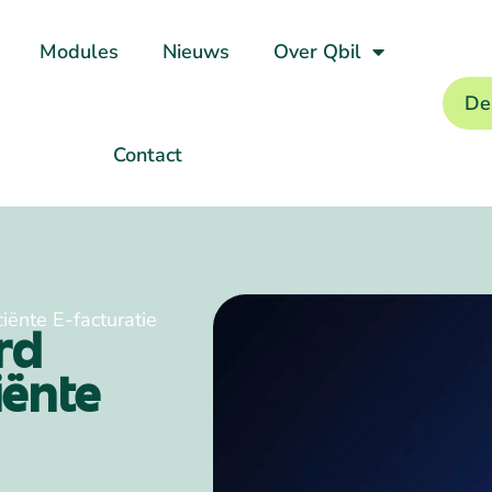
Modules
Nieuws
Over Qbil
De
Contact
iënte E-facturatie
rd
iënte