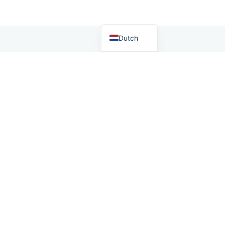
German
English
Dutch