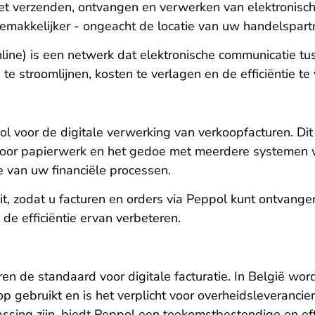
het verzenden, ontvangen en verwerken van elektronisc
 gemakkelijker - ongeacht de locatie van uw handelspart
ne) is een netwerk dat elektronische communicatie tuss
e stroomlijnen, kosten te verlagen en de efficiëntie te
l voor de digitale verwerking van verkoopfacturen. Dit
door papierwerk en het gedoe met meerdere systemen wo
ie van uw financiële processen.
 uit, zodat u facturen en orders via Peppol kunt ontvan
 de efficiëntie ervan verbeteren.
n de standaard voor digitale facturatie. In België word
op gebruikt en is het verplicht voor overheidsleveranc
ssing zijn, biedt Peppol een toekomstbestendige en effi