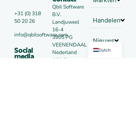
Markten
Contact
Qbil Software
+31 (0) 318
B.V.
Handelen
50 20 26
Landjuweel
16-4
German
info@qbilsoftware.com
3905 PG
Nieuws
English
VEENENDAAL
Dutch
Social
Nederland
media
Afdeling
Links
Alkmaar:
De Kaaz,
Marterkoog
7B
1822 BK
ALKMAAR
Nederland
Coc
09148957
BTW: