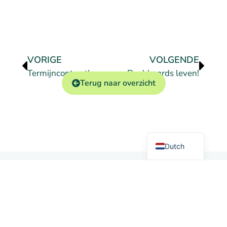
VORIGE
VOLGENDE
Termijncontractkoppeling
Dashboards leven!
Terug naar overzicht
German
English
Dutch
Markten
Contact
Qbil Software
+31 (0) 318
B.V.
Handelen
50 20 26