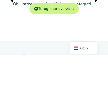
Qbil introduceert: Moo Software
Verbeterde integratie met Exact Online
Terug naar overzicht
German
English
Dutch
Markten
Contact
Qbil Software
+31 (0) 318
B.V.
Handelen
50 20 26
Landjuweel
16-4
info@qbilsoftware.com
3905 PG
Nieuws
VEENENDAAL
Social
Nederland
media
Afdeling