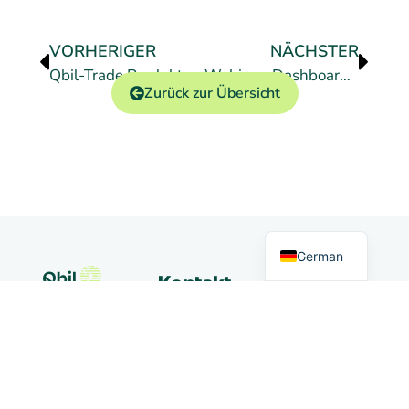
VORHERIGER
NÄCHSTER
Qbil-Trade Produktupdate 2025–2026
Webinar: Dashboard mit KI
Zurück zur Übersicht
Dutch
English
German
Märkte
Kontakt
Qbil Software
+31 (0) 318
B.V.
Handel
50 20 26
Landjuweel
16-4
info@qbilsoftware.com
3905 PG
Nachrichten