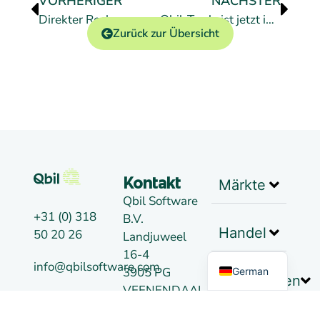
VORHERIGER
NÄCHSTER
Direkter Rechnungs-Export nach Exact Online (API)
Qbil-Trade ist jetzt intelligenter – entdecken Sie unsere neuen KI-gestützten Tools
Zurück zur Übersicht
Märkte
Kontakt
Qbil Software
+31 (0) 318
B.V.
Dutch
Handel
50 20 26
Landjuweel
English
16-4
info@qbilsoftware.com
3905 PG
German
Nachrichten
VEENENDAAL
Soziale
Die