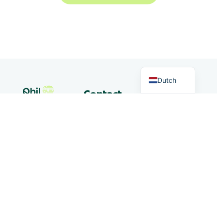
German
English
Dutch
Markten
Contact
Qbil Software
+31 (0) 318
B.V.
Handelen
50 20 26
Landjuweel
16-4
info@qbilsoftware.com
3905 PG
Nieuws
VEENENDAAL
Social
Nederland
media
Afdeling
Links
Alkmaar:
De Kaaz,