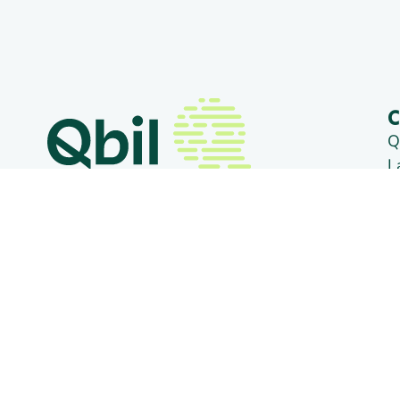
C
Q
L
3
+31 (0) 318 50 20 26
N
A
info@qbilsoftware.com
D
1
Social media
N
C
B