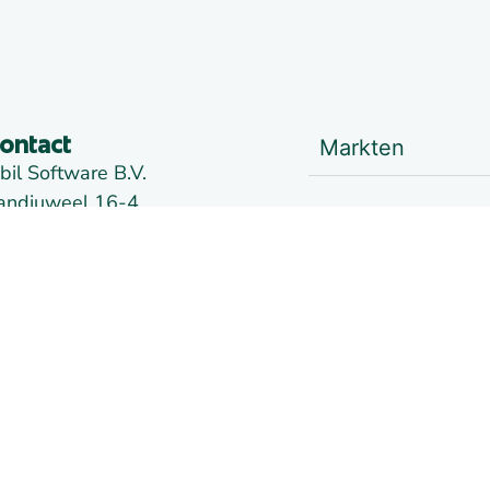
Markten
ontact
bil Software B.V.
andjuweel 16-4
Handelen
905 PG VEENENDAAL
ederland
fdeling Alkmaar:
Nieuws
e Kaaz, Marterkoog 7B
822 BK ALKMAAR
Links
ederland
oc
09148957
TW:
NL814026102B01