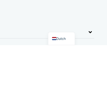
German
English
Dutch