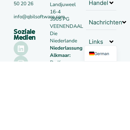
Handel
50 20 26
Landjuweel
16-4
info@qbilsoftware.com
3905 PG
Nachrichten
VEENENDAAL
Soziale
Die
Dutch
Medien
Niederlande
Links
English
Niederlassung
German
Alkmaar:
De Kaaz,
Marterkoog
7B
1822 BK
Alkmaar
Die
Niederlande
Kokos
09148957
MwSt.